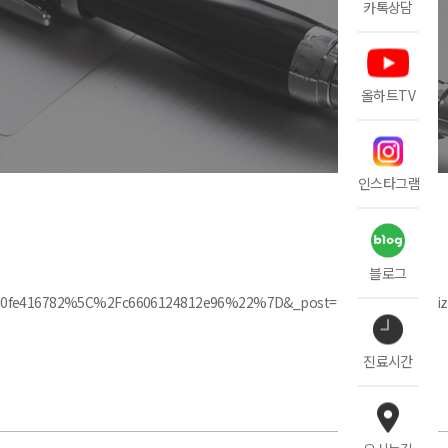
카톡상담
올하트TV
인스타그램
블로그
670fe416782%5C%2Fc6606124812e96%22%7D&_post=%5B%5D&mvwizhi
진료시간