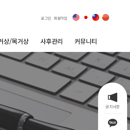
로그인
회원가입
거상/목거상
사후관리
커뮤니티
공지사항