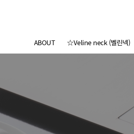
ABOUT
☆Veline neck (벨린넥)