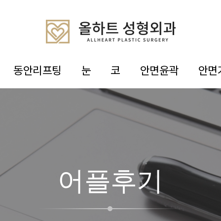
동안리프팅
눈
코
안면윤곽
안면
어플후기