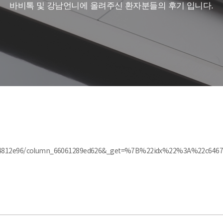
바비톡 및 강남언니에 올려주신 환자분들의 후기 입니다.
124812e96/column_66061289ed626&_get=%7B%22idx%22%3A%22c64